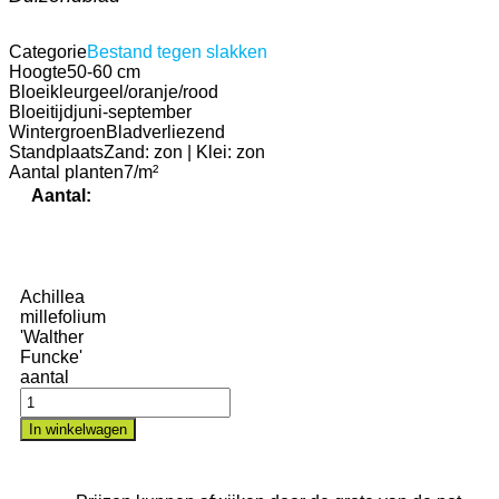
Categorie
Bestand tegen slakken
Hoogte
50-60 cm
Bloeikleur
geel/oranje/rood
Bloeitijd
juni-september
Wintergroen
Bladverliezend
Standplaats
Zand: zon | Klei: zon
Aantal planten
7/m²
Aantal:
Achillea
millefolium
'Walther
Funcke'
aantal
In winkelwagen