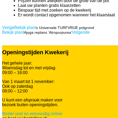
Prijzen kunnen afwijken door de grote van de pot
Laat uw planten gratis klaarzetten
Bespaar tijd met zoeken op de kwekerij
Er wordt contact opgenomen wanneer het klaarstaat
Vorige
Bekijk plant
x Universele TURFVRIJE potgrond
Bekijk plant
Volgende
Ajuga reptans ‘Atropurpurea’
Openingstijden Kwekerij
Het gehele jaar:
Woensdag tot en met vrijdag
09:00 – 16:00
Van 1 maart tot 1 november:
Ook op zaterdag
08:00 – 12:00
U kunt een afspraak maken voor
bezoek buiten openingstijden.
Bestel snel en eenvoudig online