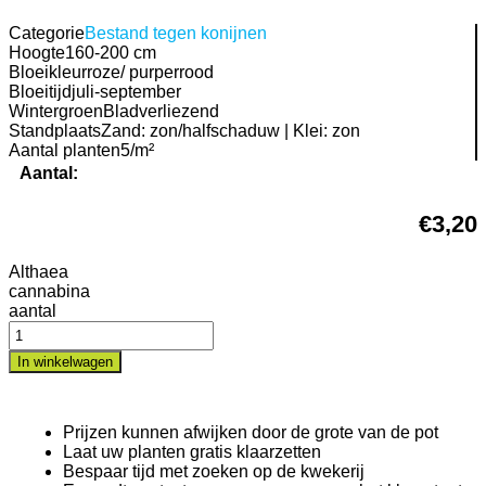
Categorie
Bestand tegen konijnen
Hoogte
160-200 cm
Bloeikleur
roze/ purperrood
Bloeitijd
juli-september
Wintergroen
Bladverliezend
Standplaats
Zand: zon/halfschaduw | Klei: zon
Aantal planten
5/m²
Aantal:
€
3,20
Althaea
cannabina
aantal
In winkelwagen
Prijzen kunnen afwijken door de grote van de pot
Laat uw planten gratis klaarzetten
Bespaar tijd met zoeken op de kwekerij