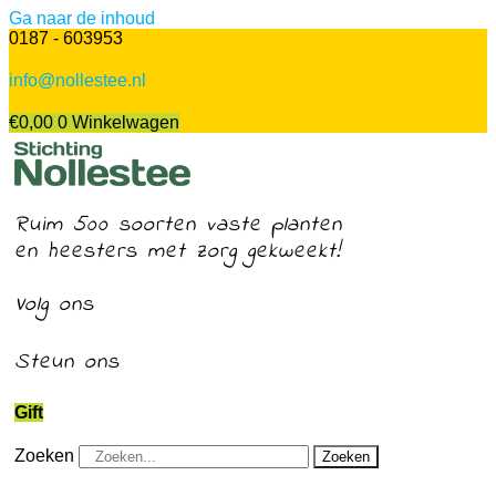
Ga naar de inhoud
0187 - 603953
info@nollestee.nl
€
0,00
0
Winkelwagen
Ruim 500 soorten vaste planten
en heesters met zorg gekweekt!
Volg ons
Steun ons
Gift
Zoeken
Zoeken