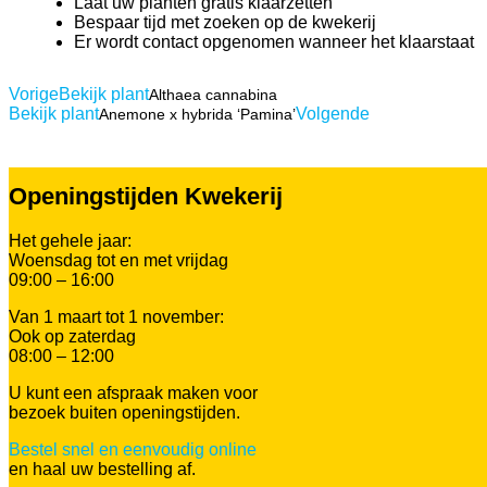
Laat uw planten gratis klaarzetten
Bespaar tijd met zoeken op de kwekerij
Er wordt contact opgenomen wanneer het klaarstaat
Vorige
Bekijk plant
Althaea cannabina
Bekijk plant
Volgende
Anemone x hybrida ‘Pamina’
Openingstijden Kwekerij
Het gehele jaar:
Woensdag tot en met vrijdag
09:00 – 16:00
Van 1 maart tot 1 november:
Ook op zaterdag
08:00 – 12:00
U kunt een afspraak maken voor
bezoek buiten openingstijden.
Bestel snel en eenvoudig online
en haal uw bestelling af.