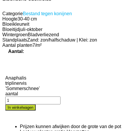
Categorie
Bestand tegen konijnen
Hoogte
30-40 cm
Bloeikleur
wit
Bloeitijd
juli-oktober
Wintergroen
Bladverliezend
Standplaats
Zand: zon/halfschaduw | Klei: zon
Aantal planten
7/m²
Aantal:
Anaphalis
triplinervis
'Sommerschnee'
aantal
In winkelwagen
Prijzen kunnen afwijken door de grote van de pot