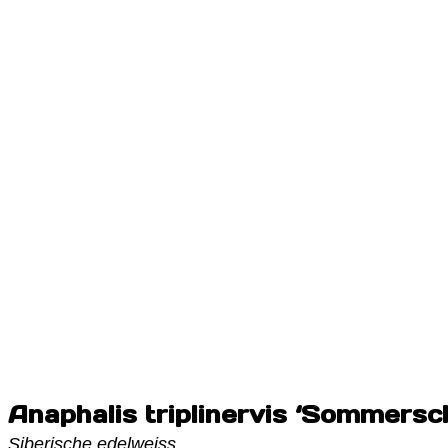
Anaphalis triplinervis ‘Sommersc
Siberische edelweiss