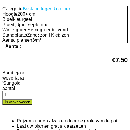
Categorie
Bestand tegen konijnen
Hoogte
200+ cm
Bloeikleur
geel
Bloeitijd
juni-september
Wintergroen
Semi-groenblijvend
Standplaats
Zand: zon | Klei: zon
Aantal planten
3/m²
Aantal:
€
7,50
Buddleja x
weyeriana
'Sungold'
aantal
In winkelwagen
Prijzen kunnen afwijken door de grote van de pot
Laat uw planten gratis klaarzetten