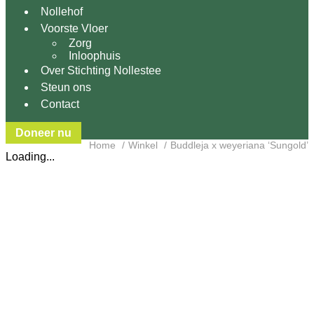
Nollehof
Voorste Vloer
Zorg
Inloophuis
Over Stichting Nollestee
Steun ons
Contact
Doneer nu
Home
Winkel
Buddleja x weyeriana ‘Sungold’
Loading...