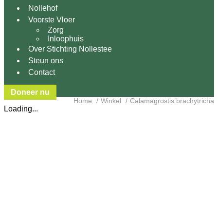
Nollehof
Voorste Vloer
Zorg
Inloophuis
Over Stichting Nollestee
Steun ons
Contact
Doneer nu
Home
Winkel
Calamagrostis brachytricha
Loading...