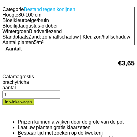
Categorie
Bestand tegen konijnen
Hoogte
80-100 cm
Bloeikleur
beige/bruin
Bloeitijd
augustus-oktober
Wintergroen
Bladverliezend
Standplaats
Zand: zon/halfschaduw | Klei: zon/halfschaduw
Aantal planten
5/m²
Aantal:
€
3,65
Calamagrostis
brachytricha
aantal
In winkelwagen
Prijzen kunnen afwijken door de grote van de pot
Laat uw planten gratis klaarzetten
Bespaar tijd met zoeken op de kwekerij