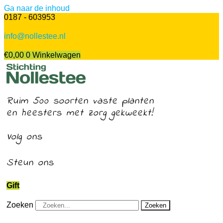
Ga naar de inhoud
0187 - 603953
info@nollestee.nl
€
0,00
0
Winkelwagen
Ruim 500 soorten vaste planten
en heesters met zorg gekweekt!
Volg ons
Steun ons
Gift
Zoeken
Zoeken