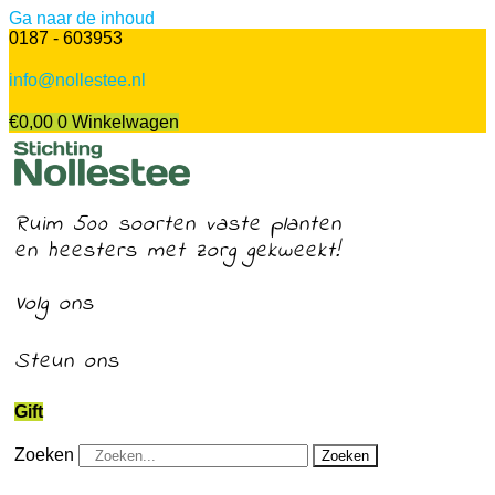
Ga naar de inhoud
0187 - 603953
info@nollestee.nl
€
0,00
0
Winkelwagen
Ruim 500 soorten vaste planten
en heesters met zorg gekweekt!
Volg ons
Steun ons
Gift
Zoeken
Zoeken