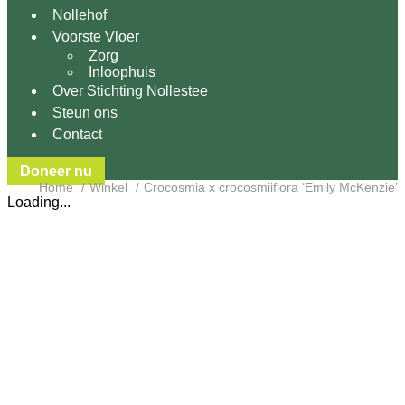
Nollehof
Voorste Vloer
Zorg
Inloophuis
Over Stichting Nollestee
Steun ons
Contact
Doneer nu
Home
Winkel
Crocosmia x crocosmiiflora ‘Emily McKenzie’
Loading...