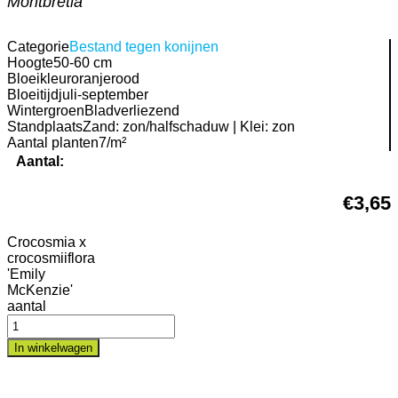
Montbretia
Categorie
Bestand tegen konijnen
Hoogte
50-60 cm
Bloeikleur
oranjerood
Bloeitijd
juli-september
Wintergroen
Bladverliezend
Standplaats
Zand: zon/halfschaduw | Klei: zon
Aantal planten
7/m²
Aantal:
€
3,65
Crocosmia x
crocosmiiflora
'Emily
McKenzie'
aantal
In winkelwagen