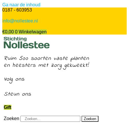
Ga naar de inhoud
0187 - 603953
info@nollestee.nl
€
0,00
0
Winkelwagen
Ruim 500 soorten vaste planten
en heesters met zorg gekweekt!
Volg ons
Steun ons
Gift
Zoeken
Zoeken