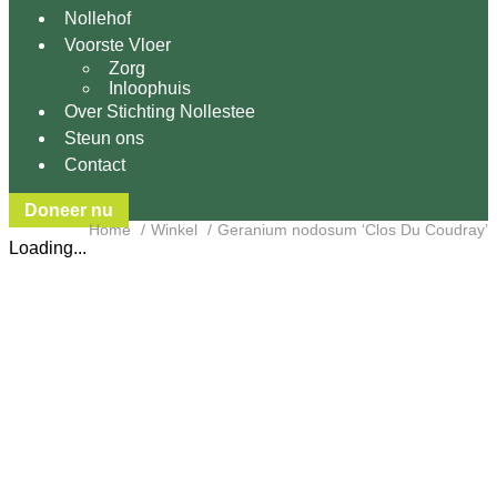
Nollehof
Voorste Vloer
Zorg
Inloophuis
Over Stichting Nollestee
Steun ons
Contact
Doneer nu
Home
Winkel
Geranium nodosum ‘Clos Du Coudray’
Loading...