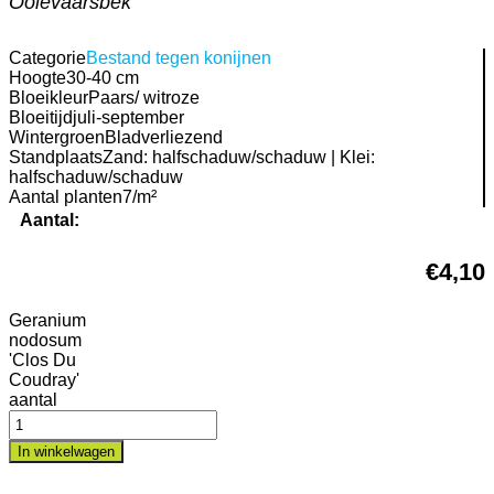
Ooievaarsbek
Categorie
Bestand tegen konijnen
Hoogte
30-40 cm
Bloeikleur
Paars/ witroze
Bloeitijd
juli-september
Wintergroen
Bladverliezend
Standplaats
Zand: halfschaduw/schaduw | Klei:
halfschaduw/schaduw
Aantal planten
7/m²
Aantal:
€
4,10
Geranium
nodosum
'Clos Du
Coudray'
aantal
In winkelwagen