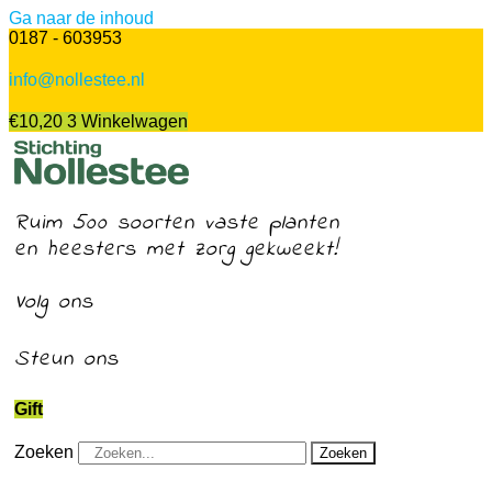
Ga naar de inhoud
0187 - 603953
info@nollestee.nl
€
10,20
3
Winkelwagen
Ruim 500 soorten vaste planten
en heesters met zorg gekweekt!
Volg ons
Steun ons
Gift
Zoeken
Zoeken