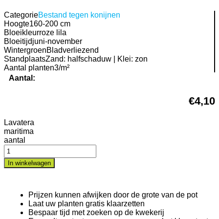
Categorie
Bestand tegen konijnen
Hoogte
160-200 cm
Bloeikleur
roze lila
Bloeitijd
juni-november
Wintergroen
Bladverliezend
Standplaats
Zand: halfschaduw | Klei: zon
Aantal planten
3/m²
Aantal:
€
4,10
Lavatera
maritima
aantal
In winkelwagen
Prijzen kunnen afwijken door de grote van de pot
Laat uw planten gratis klaarzetten
Bespaar tijd met zoeken op de kwekerij