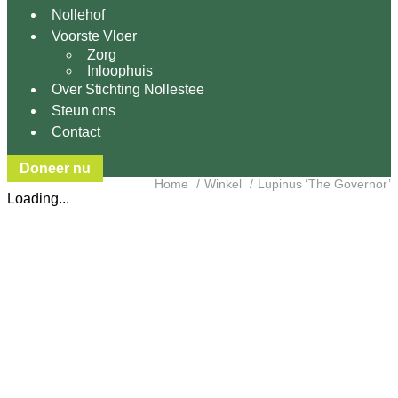
Nollehof
Voorste Vloer
Zorg
Inloophuis
Over Stichting Nollestee
Steun ons
Contact
Doneer nu
Home
Winkel
Lupinus ‘The Governor’
Loading...