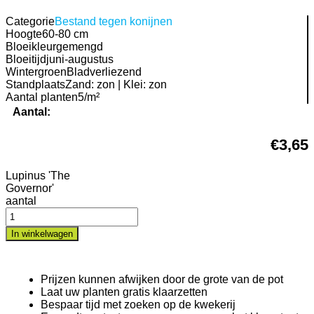
Categorie
Bestand tegen konijnen
Hoogte
60-80 cm
Bloeikleur
gemengd
Bloeitijd
juni-augustus
Wintergroen
Bladverliezend
Standplaats
Zand: zon | Klei: zon
Aantal planten
5/m²
Aantal:
€
3,65
Lupinus 'The
Governor'
aantal
In winkelwagen
Prijzen kunnen afwijken door de grote van de pot
Laat uw planten gratis klaarzetten
Bespaar tijd met zoeken op de kwekerij