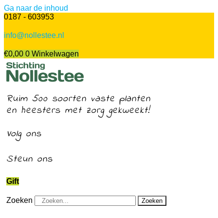
Ga naar de inhoud
0187 - 603953
info@nollestee.nl
€
0,00
0
Winkelwagen
Ruim 500 soorten vaste planten
en heesters met zorg gekweekt!
Volg ons
Steun ons
Gift
Zoeken
Zoeken