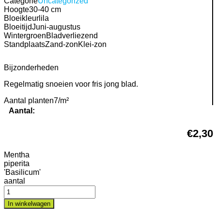
Categorie
Uncategorized
Hoogte
30-40 cm
Bloeikleur
lila
Bloeitijd
Juni-augustus
Wintergroen
Bladverliezend
Standplaats
Zand-zonKlei-zon
Bijzonderheden
Regelmatig snoeien voor fris jong blad.
Aantal planten
7/m²
Aantal:
€
2,30
Mentha
piperita
'Basilicum'
aantal
In winkelwagen