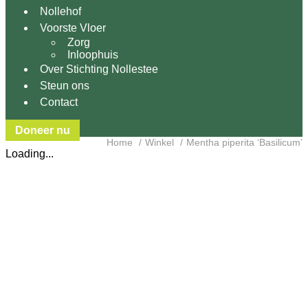
Nollehof
Voorste Vloer
Zorg
Inloophuis
Over Stichting Nollestee
Steun ons
Contact
Doneer nu
Home
Winkel
Mentha piperita ‘Basilicum’
Loading...