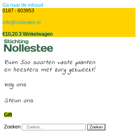
Ga naar de inhoud
0187 - 603953
info@nollestee.nl
€
10,20
3
Winkelwagen
Ruim 500 soorten vaste planten
en heesters met zorg gekweekt!
Volg ons
Steun ons
Gift
Zoeken
Zoeken