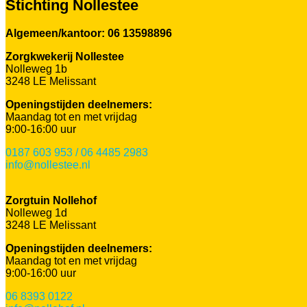
Stichting Nollestee
Algemeen/kantoor: 06 13598896
Zorgkwekerij Nollestee
Nolleweg 1b
3248 LE Melissant
Openingstijden deelnemers:
Maandag tot en met vrijdag
9:00-16:00 uur
0187 603 953 / 06 4485 2983
info@nollestee.nl
Zorgtuin Nollehof
Nolleweg 1d
3248 LE Melissant
Openingstijden deelnemers:
Maandag tot en met vrijdag
9:00-16:00 uur
06 8393 0122