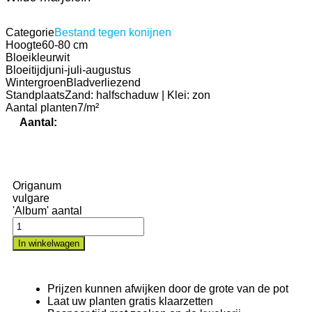
Categorie
Bestand tegen konijnen
Hoogte
60-80 cm
Bloeikleur
wit
Bloeitijd
juni-juli-augustus
Wintergroen
Bladverliezend
Standplaats
Zand: halfschaduw | Klei: zon
Aantal planten
7/m²
Aantal:
Origanum
vulgare
'Album' aantal
In winkelwagen
Prijzen kunnen afwijken door de grote van de pot
Laat uw planten gratis klaarzetten