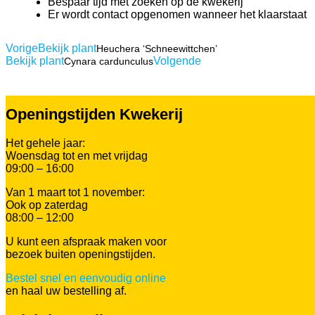
Bespaar tijd met zoeken op de kwekerij
Er wordt contact opgenomen wanneer het klaarstaat
Vorige
Bekijk plant
Heuchera ‘Schneewittchen’
Bekijk plant
Volgende
Cynara cardunculus
Openingstijden Kwekerij
Het gehele jaar:
Woensdag tot en met vrijdag
09:00 – 16:00
Van 1 maart tot 1 november:
Ook op zaterdag
08:00 – 12:00
U kunt een afspraak maken voor
bezoek buiten openingstijden.
Bestel snel en eenvoudig online
en haal uw bestelling af.