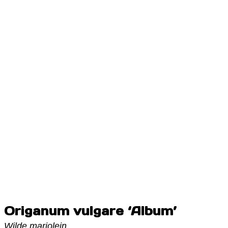
Origanum vulgare ‘Album’
Wilde marjolein