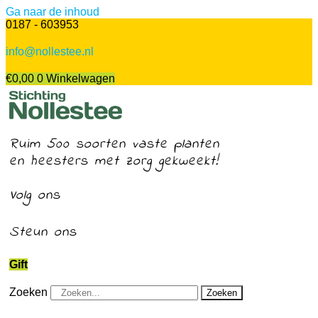
Ga naar de inhoud
0187 - 603953
info@nollestee.nl
€
0,00
0
Winkelwagen
Ruim 500 soorten vaste planten
en heesters met zorg gekweekt!
Volg ons
Steun ons
Gift
Zoeken
Zoeken