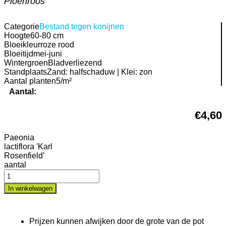
Pioenroos
Categorie
Bestand tegen konijnen
Hoogte
60-80 cm
Bloeikleur
roze rood
Bloeitijd
mei-juni
Wintergroen
Bladverliezend
Standplaats
Zand: halfschaduw | Klei: zon
Aantal planten
5/m²
Aantal:
€
4,60
Paeonia
lactiflora 'Karl
Rosenfield'
aantal
In winkelwagen
Prijzen kunnen afwijken door de grote van de pot