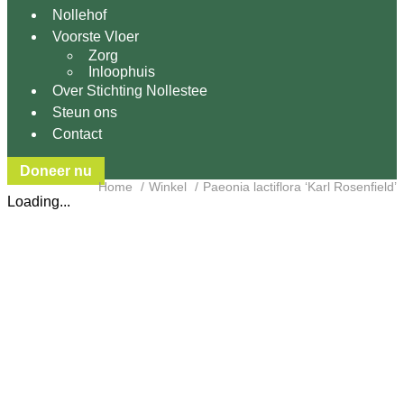
Nollehof
Voorste Vloer
Zorg
Inloophuis
Over Stichting Nollestee
Steun ons
Contact
Doneer nu
Home
Winkel
Paeonia lactiflora ‘Karl Rosenfield’
Loading...