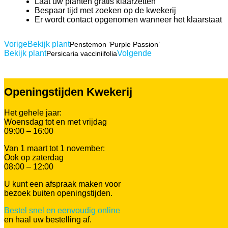
Laat uw planten gratis klaarzetten
Bespaar tijd met zoeken op de kwekerij
Er wordt contact opgenomen wanneer het klaarstaat
Vorige
Bekijk plant
Penstemon ‘Purple Passion’
Bekijk plant
Volgende
Persicaria vacciniifolia
Openingstijden Kwekerij
Het gehele jaar:
Woensdag tot en met vrijdag
09:00 – 16:00
Van 1 maart tot 1 november:
Ook op zaterdag
08:00 – 12:00
U kunt een afspraak maken voor
bezoek buiten openingstijden.
Bestel snel en eenvoudig online
en haal uw bestelling af.