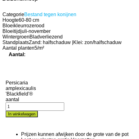
Categorie
Bestand tegen konijnen
Hoogte
60-80 cm
Bloeikleur
rozerood
Bloeitijd
juli-november
Wintergroen
Bladverliezend
Standplaats
Zand: halfschaduw |Klei: zon/halfschaduw
Aantal planten
5/m²
Aantal:
Persicaria
amplexicaulis
'Blackfield'®
aantal
In winkelwagen
Prijzen kunnen afwijken door de grote van de pot