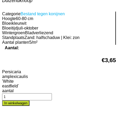
Duizendknoop
Categorie
Bestand tegen konijnen
Hoogte
60-80 cm
Bloeikleur
wit
Bloeitijd
juli-oktober
Wintergroen
Bladverliezend
Standplaats
Zand: halfschaduw | Klei: zon
Aantal planten
5/m²
Aantal:
€
3,65
Persicaria
amplexicaulis
'White
eastfield'
aantal
In winkelwagen