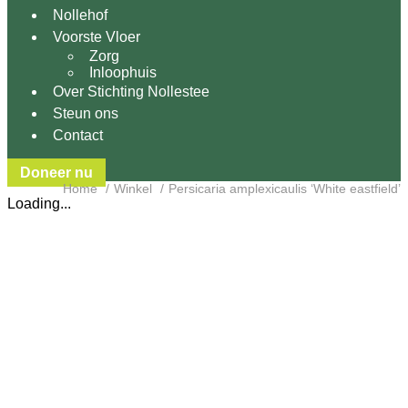
Nollehof
Voorste Vloer
Zorg
Inloophuis
Over Stichting Nollestee
Steun ons
Contact
Doneer nu
Home
Winkel
Persicaria amplexicaulis ‘White eastfield’
Loading...