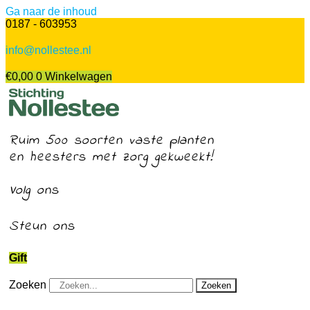
Ga naar de inhoud
0187 - 603953
info@nollestee.nl
€
0,00
0
Winkelwagen
Ruim 500 soorten vaste planten
en heesters met zorg gekweekt!
Volg ons
Steun ons
Gift
Zoeken
Zoeken