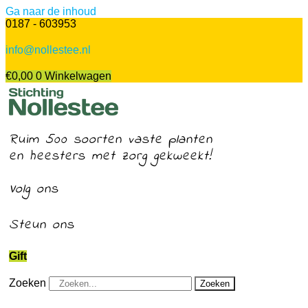
Ga naar de inhoud
0187 - 603953
info@nollestee.nl
€
0,00
0
Winkelwagen
Ruim 500 soorten vaste planten
en heesters met zorg gekweekt!
Volg ons
Steun ons
Gift
Zoeken
Zoeken