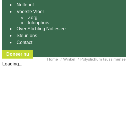
Nollehof
Voorste Vloer
Zorg
Inloophuis
Over Stichting Nollestee
Steun ons
Contact
Doneer nu
Home
Winkel
Polystichum tsussimense
Loading...