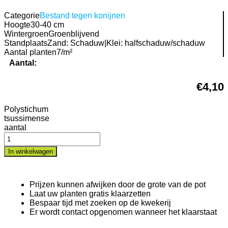
Categorie
Bestand tegen konijnen
Hoogte
30-40 cm
Wintergroen
Groenblijvend
Standplaats
Zand: Schaduw|Klei: halfschaduw/schaduw
Aantal planten
7/m²
Aantal:
€
4,10
Polystichum
tsussimense
aantal
In winkelwagen
Prijzen kunnen afwijken door de grote van de pot
Laat uw planten gratis klaarzetten
Bespaar tijd met zoeken op de kwekerij
Er wordt contact opgenomen wanneer het klaarstaat