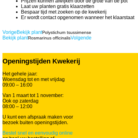
Prijzen kunnen afwijken door de grote van de pot
Laat uw planten gratis klaarzetten
Bespaar tijd met zoeken op de kwekerij
Er wordt contact opgenomen wanneer het klaarstaat
Vorige
Bekijk plant
Polystichum tsussimense
Bekijk plant
Volgende
Rosmarinus officinalis
Openingstijden Kwekerij
Het gehele jaar:
Woensdag tot en met vrijdag
09:00 – 16:00
Van 1 maart tot 1 november:
Ook op zaterdag
08:00 – 12:00
U kunt een afspraak maken voor
bezoek buiten openingstijden.
Bestel snel en eenvoudig online