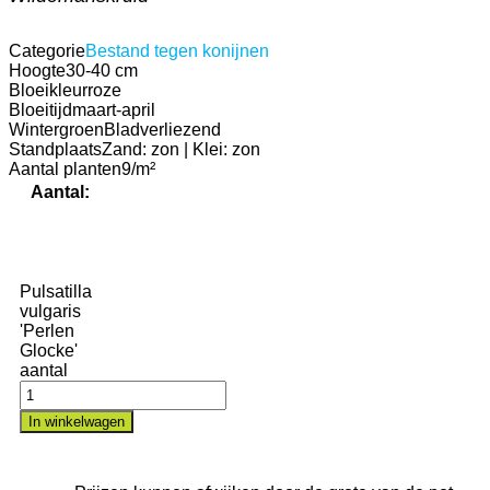
Categorie
Bestand tegen konijnen
Hoogte
30-40 cm
Bloeikleur
roze
Bloeitijd
maart-april
Wintergroen
Bladverliezend
Standplaats
Zand: zon | Klei: zon
Aantal planten
9/m²
Aantal:
Pulsatilla
vulgaris
'Perlen
Glocke'
aantal
In winkelwagen