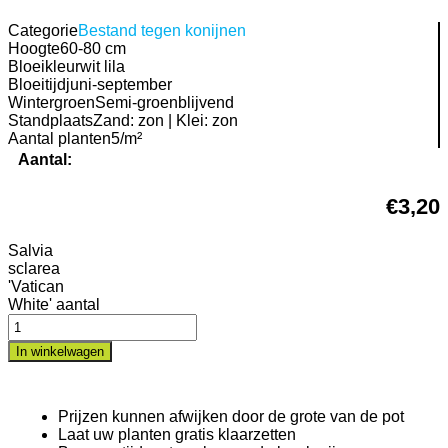
Categorie
Bestand tegen konijnen
Hoogte
60-80 cm
Bloeikleur
wit lila
Bloeitijd
juni-september
Wintergroen
Semi-groenblijvend
Standplaats
Zand: zon | Klei: zon
Aantal planten
5/m²
Aantal:
€
3,20
Salvia
sclarea
'Vatican
White' aantal
In winkelwagen
Prijzen kunnen afwijken door de grote van de pot
Laat uw planten gratis klaarzetten