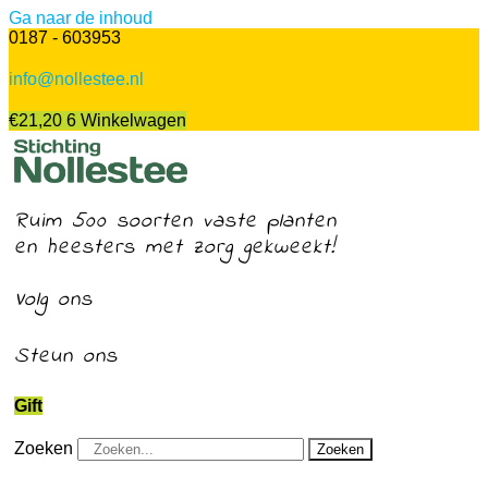
Ga naar de inhoud
0187 - 603953
info@nollestee.nl
€
21,20
6
Winkelwagen
Ruim 500 soorten vaste planten
en heesters met zorg gekweekt!
Volg ons
Steun ons
Gift
Zoeken
Zoeken