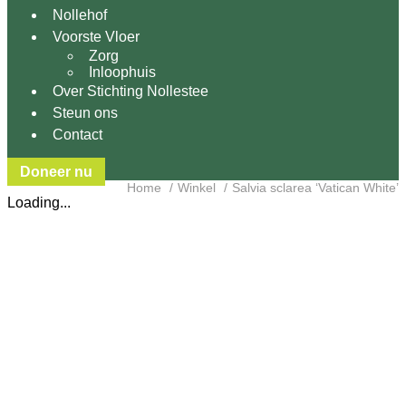
Nollehof
Voorste Vloer
Zorg
Inloophuis
Over Stichting Nollestee
Steun ons
Contact
Doneer nu
Home
Winkel
Salvia sclarea ‘Vatican White’
Loading...