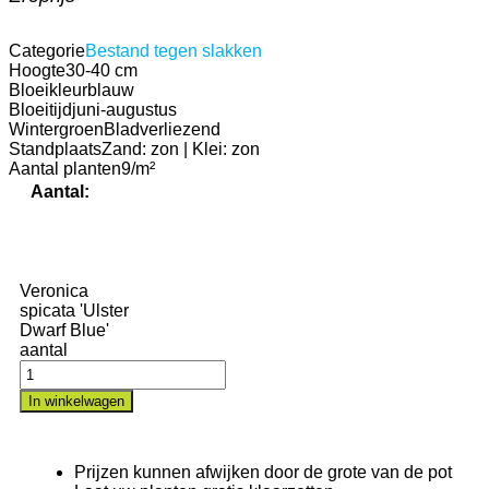
Categorie
Bestand tegen slakken
Hoogte
30-40 cm
Bloeikleur
blauw
Bloeitijd
juni-augustus
Wintergroen
Bladverliezend
Standplaats
Zand: zon | Klei: zon
Aantal planten
9/m²
Aantal:
Veronica
spicata 'Ulster
Dwarf Blue'
aantal
In winkelwagen
Prijzen kunnen afwijken door de grote van de pot