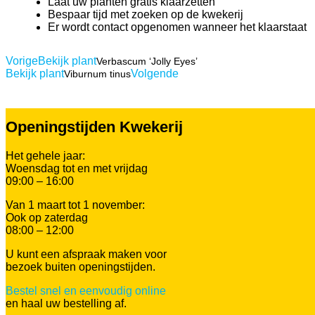
Laat uw planten gratis klaarzetten
Bespaar tijd met zoeken op de kwekerij
Er wordt contact opgenomen wanneer het klaarstaat
Vorige
Bekijk plant
Verbascum ‘Jolly Eyes’
Bekijk plant
Volgende
Viburnum tinus
Openingstijden Kwekerij
Het gehele jaar:
Woensdag tot en met vrijdag
09:00 – 16:00
Van 1 maart tot 1 november:
Ook op zaterdag
08:00 – 12:00
U kunt een afspraak maken voor
bezoek buiten openingstijden.
Bestel snel en eenvoudig online
en haal uw bestelling af.