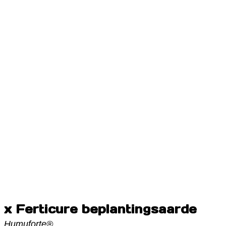
x Ferticure beplantingsaarde
Humuforte®