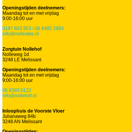
Openingstijden deelnemers:
Maandag tot en met vrijdag
9:00-16:00 uur
0187 603 953 / 06 4485 2983
info@nollestee.nl
Zorgtuin Nollehof
Nolleweg 1d
3248 LE Melissant
Openingstijden deelnemers:
Maandag tot en met vrijdag
9:00-16:00 uur
06 8393 0122
info@nollehof.nl
Inloophuis de Voorste Vloer
Julianaweg 84b
3248 AN Melissant
Openingstijden: