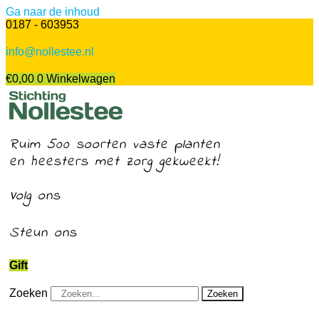
Ga naar de inhoud
0187 - 603953
info@nollestee.nl
€
0,00
0
Winkelwagen
Ruim 500 soorten vaste planten
en heesters met zorg gekweekt!
Volg ons
Steun ons
Gift
Zoeken
Zoeken