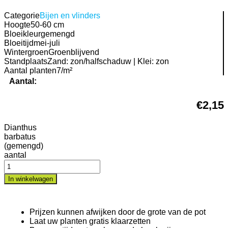
Categorie
Bijen en vlinders
Hoogte
50-60 cm
Bloeikleur
gemengd
Bloeitijd
mei-juli
Wintergroen
Groenblijvend
Standplaats
Zand: zon/halfschaduw | Klei: zon
Aantal planten
7/m²
Aantal:
€
2,15
Dianthus
barbatus
(gemengd)
aantal
In winkelwagen
Prijzen kunnen afwijken door de grote van de pot
Laat uw planten gratis klaarzetten