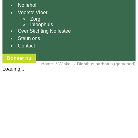
Nollehof
Voorste Vloer
Zorg
Inloophuis
Over Stichting Nollestee
Steun ons
Contact
Doneer nu
Home
Winkel
Dianthus barbatus (gemengd)
Loading...