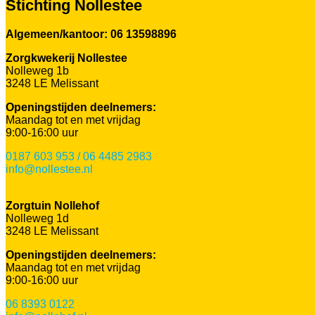
Stichting Nollestee
Algemeen/kantoor: 06 13598896
Zorgkwekerij Nollestee
Nolleweg 1b
3248 LE Melissant
Openingstijden deelnemers:
Maandag tot en met vrijdag
9:00-16:00 uur
0187 603 953 / 06 4485 2983
info@nollestee.nl
Zorgtuin Nollehof
Nolleweg 1d
3248 LE Melissant
Openingstijden deelnemers:
Maandag tot en met vrijdag
9:00-16:00 uur
06 8393 0122