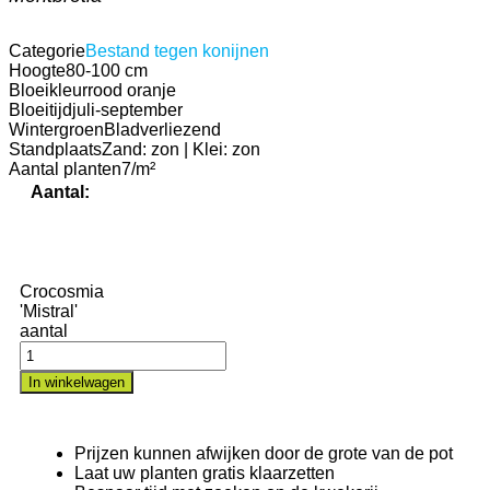
Categorie
Bestand tegen konijnen
Hoogte
80-100 cm
Bloeikleur
rood oranje
Bloeitijd
juli-september
Wintergroen
Bladverliezend
Standplaats
Zand: zon | Klei: zon
Aantal planten
7/m²
Aantal:
Crocosmia
'Mistral'
aantal
In winkelwagen
Prijzen kunnen afwijken door de grote van de pot
Laat uw planten gratis klaarzetten