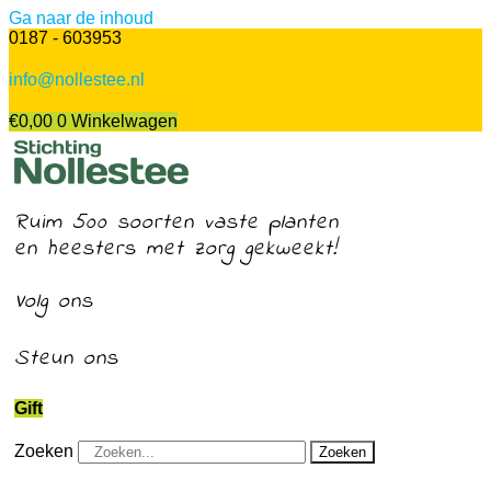
Ga naar de inhoud
0187 - 603953
info@nollestee.nl
€
0,00
0
Winkelwagen
Ruim 500 soorten vaste planten
en heesters met zorg gekweekt!
Volg ons
Steun ons
Gift
Zoeken
Zoeken