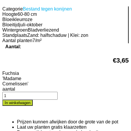
Categorie
Bestand tegen konijnen
Hoogte
60-80 cm
Bloeikleur
roze
Bloeitijd
juli-oktober
Wintergroen
Bladverliezend
Standplaats
Zand: halfschaduw | Klei: zon
Aantal planten
7/m²
Aantal:
€
3,65
Fuchsia
'Madame
Cornelissen'
aantal
In winkelwagen
Prijzen kunnen afwijken door de grote van de pot
Laat uw planten gratis klaarzetten