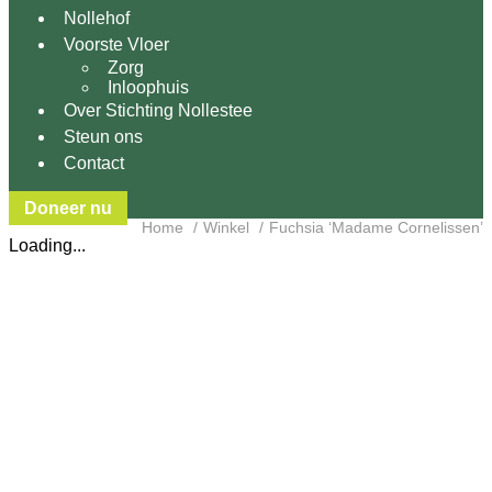
Nollehof
Voorste Vloer
Zorg
Inloophuis
Over Stichting Nollestee
Steun ons
Contact
Doneer nu
Home
Winkel
Fuchsia ‘Madame Cornelissen’
Loading...