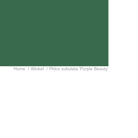
Home
Winkel
Phlox subulata ‘Purple Beauty’