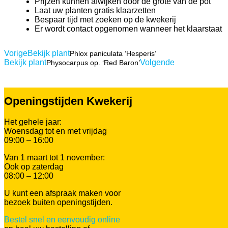
Prijzen kunnen afwijken door de grote van de pot
Laat uw planten gratis klaarzetten
Bespaar tijd met zoeken op de kwekerij
Er wordt contact opgenomen wanneer het klaarstaat
Vorige
Bekijk plant
Phlox paniculata ‘Hesperis’
Bekijk plant
Volgende
Physocarpus op. ‘Red Baron’
Openingstijden Kwekerij
Het gehele jaar:
Woensdag tot en met vrijdag
09:00 – 16:00
Van 1 maart tot 1 november:
Ook op zaterdag
08:00 – 12:00
U kunt een afspraak maken voor
bezoek buiten openingstijden.
Bestel snel en eenvoudig online