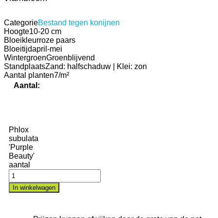
Categorie
Bestand tegen konijnen
Hoogte
10-20 cm
Bloeikleur
roze paars
Bloeitijd
april-mei
Wintergroen
Groenblijvend
Standplaats
Zand: halfschaduw | Klei: zon
Aantal planten
7/m²
Aantal:
Phlox
subulata
'Purple
Beauty'
aantal
In winkelwagen