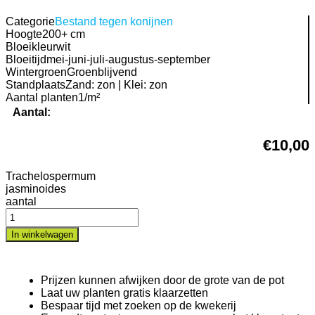
Categorie
Bestand tegen konijnen
Hoogte
200+ cm
Bloeikleur
wit
Bloeitijd
mei-juni-juli-augustus-september
Wintergroen
Groenblijvend
Standplaats
Zand: zon | Klei: zon
Aantal planten
1/m²
Aantal:
€
10,00
Trachelospermum
jasminoides
aantal
In winkelwagen
Prijzen kunnen afwijken door de grote van de pot
Laat uw planten gratis klaarzetten
Bespaar tijd met zoeken op de kwekerij