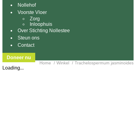
Nollehof
Voorste Vloer
Zorg
Inloophuis
Over Stichting Nollestee
Steun ons
Contact
Doneer nu
Home
Winkel
Trachelospermum jasminoides
Loading...