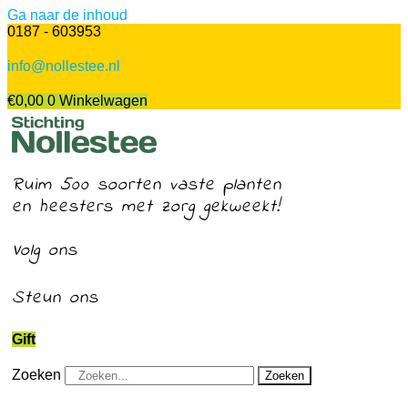
Ga naar de inhoud
0187 - 603953
info@nollestee.nl
€
0,00
0
Winkelwagen
Ruim 500 soorten vaste planten
en heesters met zorg gekweekt!
Volg ons
Steun ons
Gift
Zoeken
Zoeken