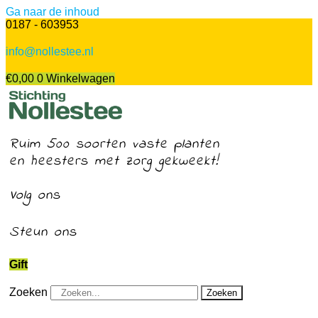
Ga naar de inhoud
0187 - 603953
info@nollestee.nl
€
0,00
0
Winkelwagen
Ruim 500 soorten vaste planten
en heesters met zorg gekweekt!
Volg ons
Steun ons
Gift
Zoeken
Zoeken