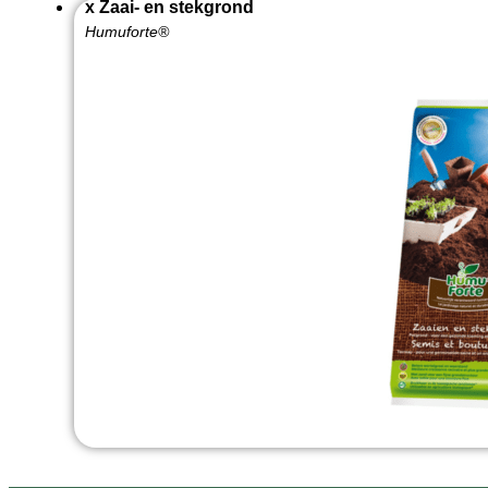
x Zaai- en stekgrond
Humuforte®