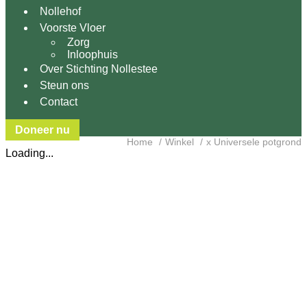
Nollehof
Voorste Vloer
Zorg
Inloophuis
Over Stichting Nollestee
Steun ons
Contact
Doneer nu
Home
Winkel
x Universele potgrond
Loading...