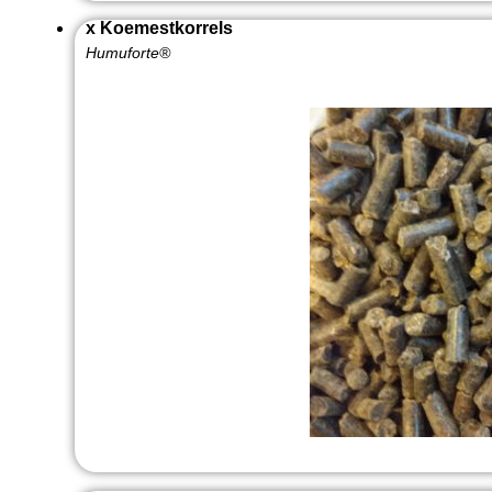
x Koemestkorrels
Humuforte®